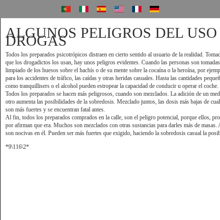
ALGUNOS PELIGROS DEL USO
DROGAS
Todos los preparados psicotrópicos distraen en cierto sentido al usuario de la realidad. Tom
que los drogadictos los usan, hay unos peligros evidentes. Cuando las personas son tomadas
limpiado de los huesos sobre el hachís o de su mente sobre la cocaína o la heroína, por ejem
para los accidentes de tráfico, las caídas y otras heridas casuales. Hasta las cantidades pequ
como
tranquillisers
o el alcohol pueden estropear la capacidad de conducir u operar el coche.
Todos los preparados se hacen más peligrosos, cuando son mezclados. La adición de un medi
otro aumenta las posibilidades de la sobredosis. Mezclado juntos, las dosis más bajas de cua
son más fuertes y se encuentran fatal antes.
Al fin, todos los preparados comprados en la calle, son el peligro potencial, porque ellos, pr
por afirman que era. Muchos son mezclados con otras sustancias para darles más de masas. A
son nocivas en él. Pueden ser más fuertes que exigido, haciendo la sobredosis casual la posib
*9\116\2*